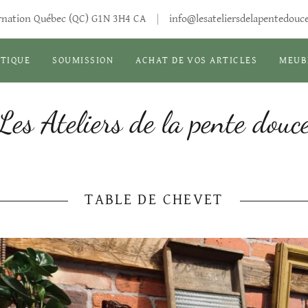
arnation Québec (QC) G1N 3H4 CA
info@lesateliersdelapentedouc
TIQUE
SOUMISSION
ACHAT DE VOS ARTICLES
MEUB
Les Ateliers de la pente douc
TABLE DE CHEVET