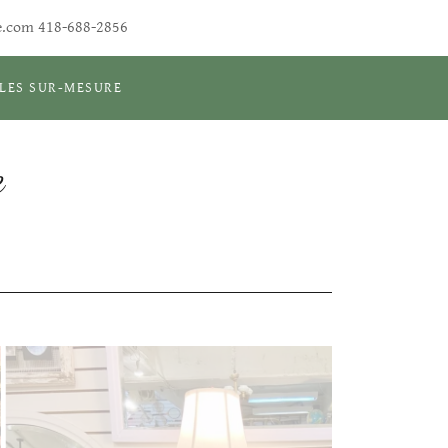
e.com
418-688-2856
LES SUR-MESURE
e