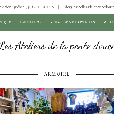
arnation Québec (QC) G1N 3H4 CA
info@lesateliersdelapentedouc
TIQUE
SOUMISSION
ACHAT DE VOS ARTICLES
MEUB
Les Ateliers de la pente douc
ARMOIRE