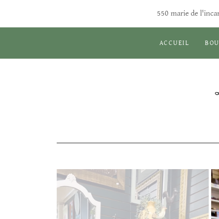
550 marie de l'inc
ACCUEIL
BOU