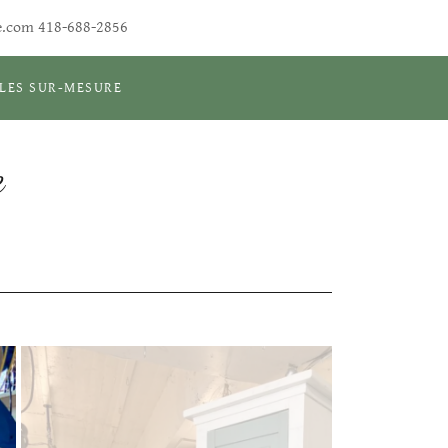
e.com
418-688-2856
LES SUR-MESURE
e